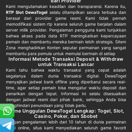
dari Provider
Kami mengutamakan keadilan dan transparansi. Karena itu,
RTP Slot DewaTogel
selalu ditampilkan secara terbuka dan
berasal dari provider game resmi. Kami tidak pernah
memodifikasi sistem rtp karena seluruh game berjalan dalam
server milik provider. Pengalaman pengguna kami tunjukkan
bahwa akses pada data RTP meningkatkan kepercayaan
pemain dan membantu mereka bermain lebih strategis. Sitem
Zona menghadirkan Konten seputar permainan yang sangat
membantu para pemula untuk memulai bermain di setiap
Informasi Metode Transaksi Deposit & Withdraw
untuk Transaksi Lancar
Kami tahu bahwa waktu transaksi yang cepat adalah
segalanya dalam dunia transaksi digital. DewaTogel
menyajikan jadwal bank offline yang diperbarui secara real-
time, agar setiap pemain bisa mengatur waktu deposit dan
penarikan dengan tepat. Informasi ini selalu disesuaikan
dengan jadwal resmi dari pihak bank, sehingga Anda bisa
menghindari penundaan yang tidak perlu.
Game Unggulan DewaTogel Lengkap: Togel, Slot,
Casino, Poker, dan Sbobet
Dengan pengalaman lebih dari 10 tahun di dunia permainan
togel online, situs kami menyediakan seluruh game favorit