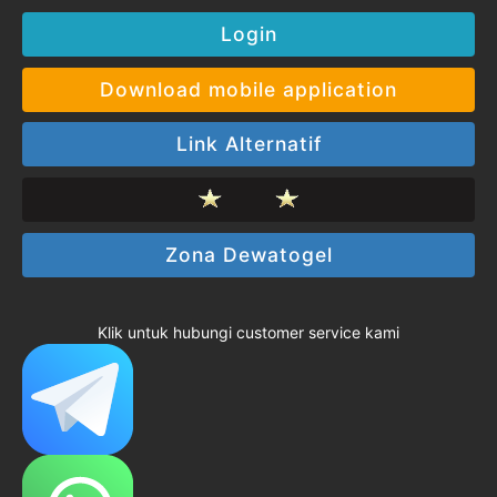
Login
Download mobile application
Link Alternatif
Zona Dewatogel
Klik untuk hubungi customer service kami