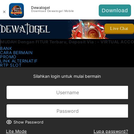
Dewatogel
Download
×
Download Dewatogel Mobile
Live Chat
engan FITUR Terbaru, Deposit Via : - VIRTUAL ACCOUNT - E-
BANK
CARA BERMAIN
PROMO
LINK ALTERNATIF
RTP SLOT
Silahkan login untuk mulai bermain
Show Password
Lite Mode
Lupa password?